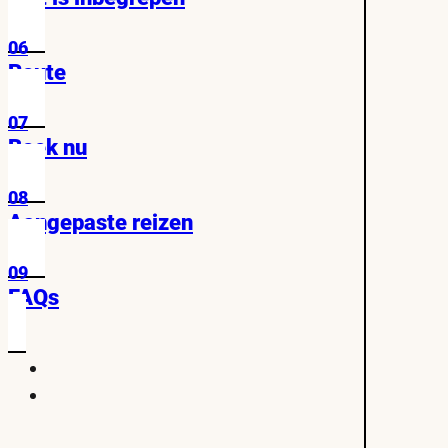
06
Route
07
Boek nu
08
Aangepaste reizen
09
FAQs