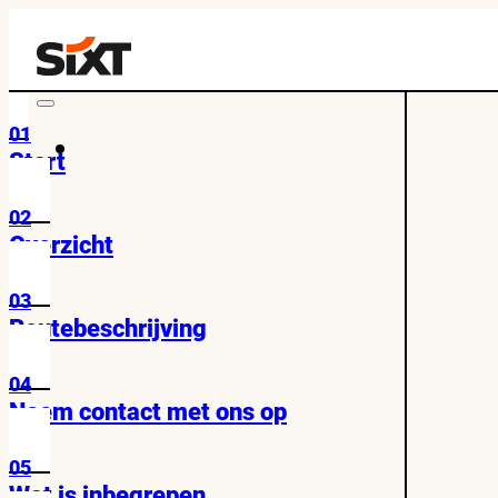
01
Start
02
Overzicht
03
Routebeschrijving
04
Neem contact met ons op
05
Wat is inbegrepen