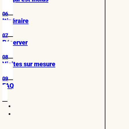
06
Itinéraire
07
Réserver
08
Visites sur mesure
09
FAQ