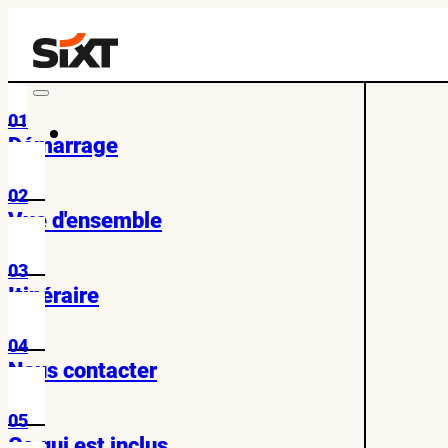
01
Démarrage
02
Vue d'ensemble
03
Itinéraire
04
Nous contacter
05
Ce qui est inclus