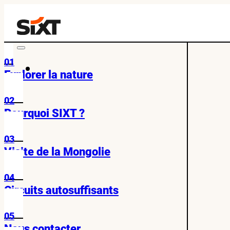
01
Explorer la nature
02
Pourquoi SIXT ?
03
Visite de la Mongolie
04
Circuits autosuffisants
05
Nous contacter