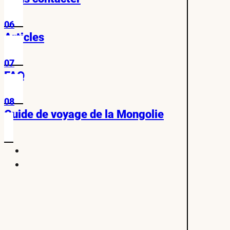
06
Articles
07
FAQ
08
Guide de voyage de la Mongolie