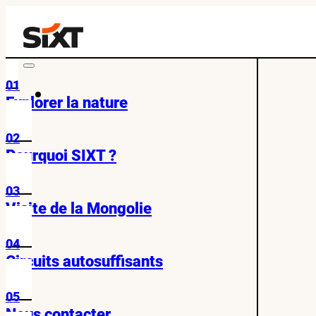
01
Explorer la nature
02
Pourquoi SIXT ?
03
Visite de la Mongolie
04
Circuits autosuffisants
05
Nous contacter