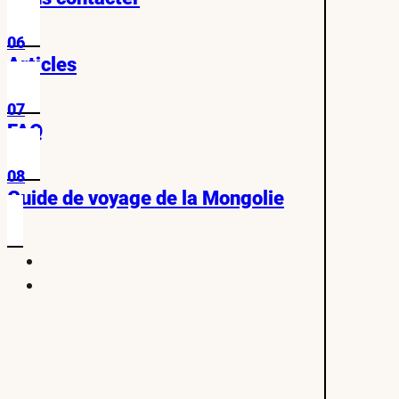
06
Articles
07
FAQ
08
Guide de voyage de la Mongolie