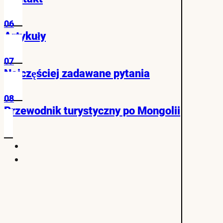
06
Artykuły
07
Najczęściej zadawane pytania
08
Przewodnik turystyczny po Mongolii