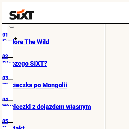
01
Explore The Wild
02
Dlaczego SIXT?
03
Wycieczka po Mongolii
04
Wycieczki z dojazdem własnym
05
Kontakt