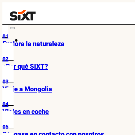
01
Explora la naturaleza
02
¿Por qué SIXT?
03
Viaje a Mongolia
04
Viajes en coche
05
Póngase en contacto con nosotros