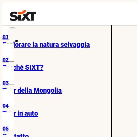
01
Esplorare la natura selvaggia
02
Perché SIXT?
03
Tour della Mongolia
04
Tour in auto
05
Contatto