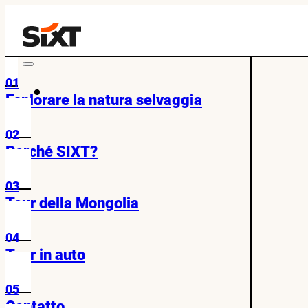
01
Esplorare la natura selvaggia
02
Perché SIXT?
03
Tour della Mongolia
04
Tour in auto
05
Contatto