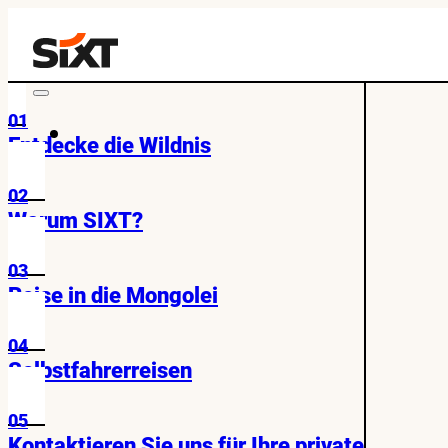
01
Entdecke die Wildnis
02
Warum SIXT?
03
Reise in die Mongolei
04
Selbstfahrerreisen
05
Kontaktieren Sie uns für Ihre private