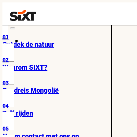
01
Ontdek de natuur
02
Waarom SIXT?
03
Rondreis Mongolië
04
Zelf rijden
05
Neem contact met ons op