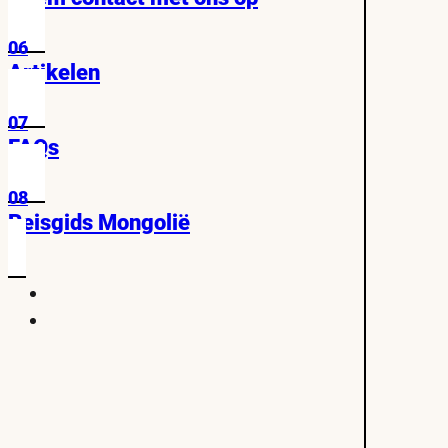
06
Artikelen
07
FAQs
08
Reisgids Mongolië