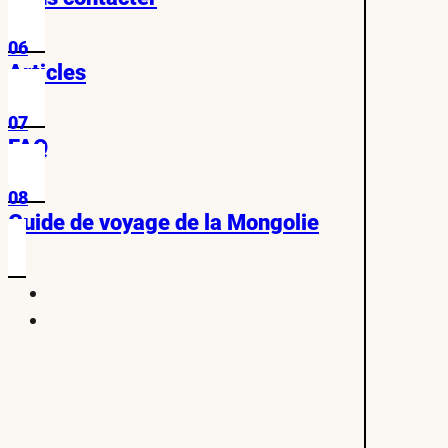
06
Articles
07
FAQ
08
Guide de voyage de la Mongolie