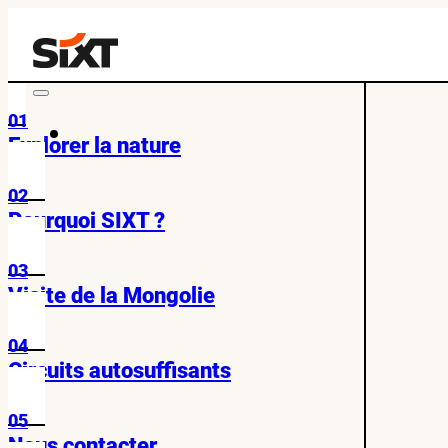
01
Explorer la nature
02
Pourquoi SIXT ?
03
Visite de la Mongolie
04
Circuits autosuffisants
05
Nous contacter