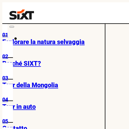
01
Esplorare la natura selvaggia
02
Perché SIXT?
03
Tour della Mongolia
04
Tour in auto
05
Contatto