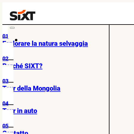
01
Esplorare la natura selvaggia
02
Perché SIXT?
03
Tour della Mongolia
04
Tour in auto
05
Contatto