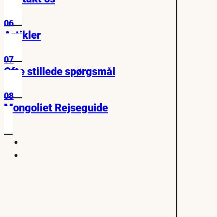
06
Artikler
07
Ofte stillede spørgsmål
08
Mongoliet Rejseguide