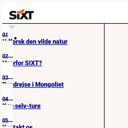
01
Udforsk den vilde natur
02
Hvorfor SIXT?
03
Rundrejse i Mongoliet
04
Kør-selv-ture
05
Kontakt os