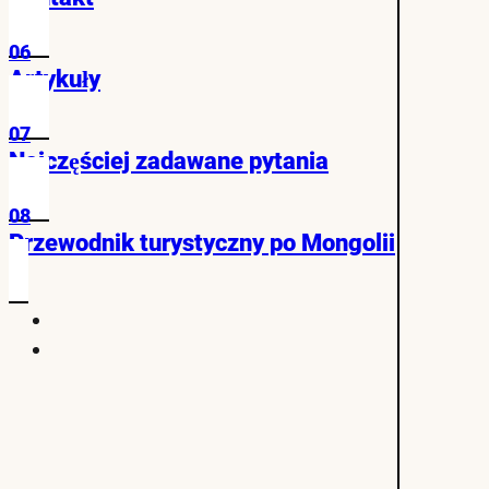
06
Artykuły
07
Najczęściej zadawane pytania
08
Przewodnik turystyczny po Mongolii