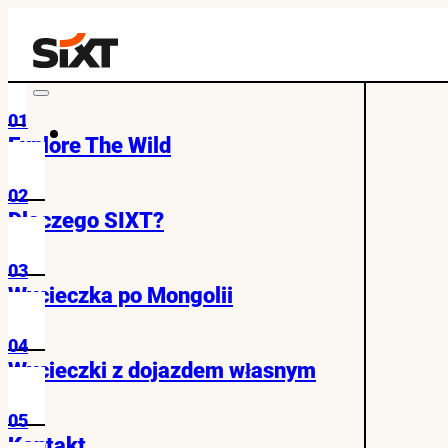
01
Explore The Wild
02
Dlaczego SIXT?
03
Wycieczka po Mongolii
04
Wycieczki z dojazdem własnym
05
Kontakt